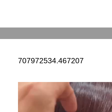
707972534.467207
動
画
プ
レ
ー
ヤ