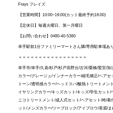
Frays フレイズ
【営業時間】10:00~19:00(カット最終予約18:00)
【定休日】毎週火曜日、第一月曜日
【お問い合わせ】0480-40-5380
幸手駅前1分ファミリーマートさん隣/専用駐車場あ
＝＝＝＝＝＝＝＝＝＝＝＝＝＝＝＝＝
幸手市/幸手/久喜/杉戸/杉戸高野台/古河/栗橋/鷲宮/
カラー/グレージュ/インナーカラー/縮毛矯正/ヘアセ
トーン/透明感カラー/ヘッドスパ/酸熱トリートメント
イヤリングカラー/キッズカット/キッズ/学生カット/
ニコトリートメント/成人式セット/ヘアセット/袴/着
ット/メンズカラー/ツーブロック/アイブロウ/美眉/