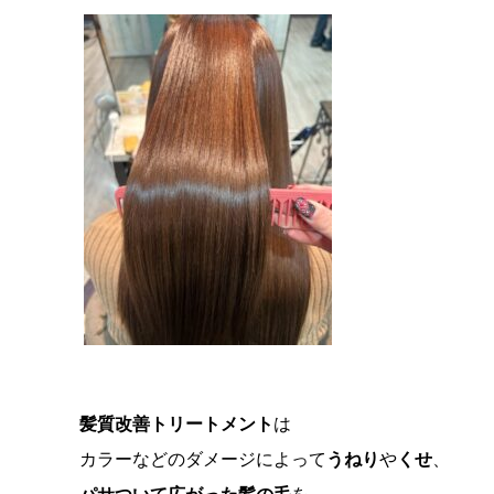
髪質改善トリートメント
は
カラーなどのダメージによって
うねり
や
くせ
、