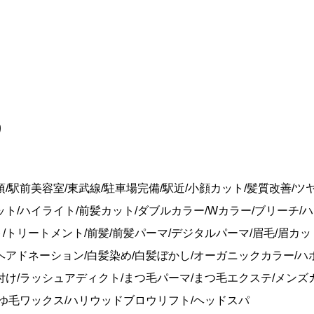
り
加須/駅前美容室/東武線/駐車場完備/駅近/小顔カット/髪質改善/ツ
ット/ハイライト/前髪カット/ダブルカラー/Wカラー/ブリーチ/
/トリートメント/前髪/前髪パーマ/デジタルパーマ/眉毛/眉カッ
ヘアドネーション/白髪染め/白髪ぼかし/オーガニックカラー/ハ
付け/ラッシュアディクト/まつ毛パーマ/まつ毛エクステ/メンズ
まゆ毛ワックス/ハリウッドブロウリフト/ヘッドスパ